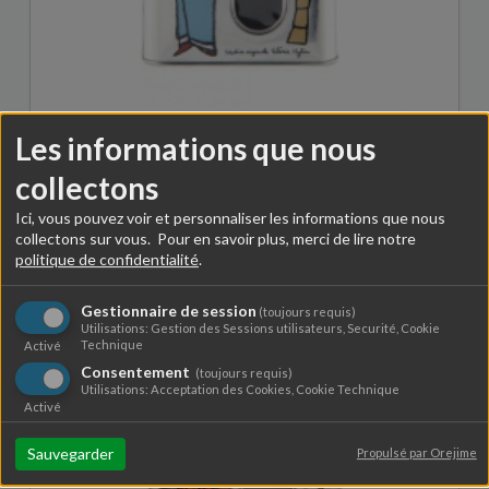
Boite à semoule
Les informations que nous
9,00 €
collectons
Ici, vous pouvez voir et personnaliser les informations que nous
collectons sur vous. Pour en savoir plus, merci de lire notre
politique de confidentialité
.
Gestionnaire de session
(toujours requis)
Utilisations: Gestion des Sessions utilisateurs, Securité, Cookie
Technique
Activé
Consentement
(toujours requis)
Utilisations: Acceptation des Cookies, Cookie Technique
Activé
Sauvegarder
Propulsé par Orejime