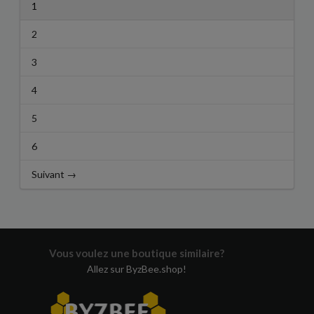
1
2
3
4
5
6
Suivant →
Vous voulez une boutique similaire?
Allez sur ByzBee.shop!