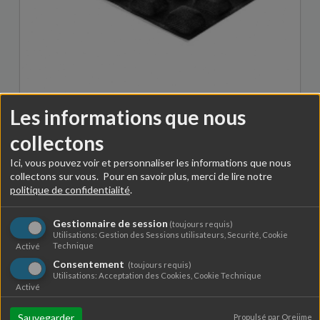
Les informations que nous
Moule alvéoles carrées 2,5 cm Air Plus
collectons
39,90 €
Ici, vous pouvez voir et personnaliser les informations que nous
collectons sur vous. Pour en savoir plus, merci de lire notre
politique de confidentialité
.
Gestionnaire de session
(toujours requis)
Utilisations: Gestion des Sessions utilisateurs, Securité, Cookie
Technique
Activé
Consentement
(toujours requis)
Utilisations: Acceptation des Cookies, Cookie Technique
Activé
Sauvegarder
Propulsé par Orejime