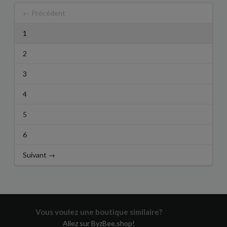
← Précédent
1
2
3
4
5
6
Suivant →
Vous voulez une boutique similaire?
Allez sur ByzBee.shop!