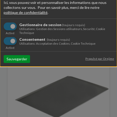
Ici, vous pouvez voir et personnaliser les informations que nous
collectons sur vous. Pour en savoir plus, merci de lire notre
politique de confidentialité
.
Gestionnaire de session
(toujours requis)
Plaque perforée à pâtisser 40 x 30 cm
Utilisations: Gestion des Sessions utilisateurs, Securité, Cookie
Technique
30,50 €
Activé
Consentement
(toujours requis)
Utilisations: Acceptation des Cookies, Cookie Technique
Activé
Sauvegarder
Propulsé par Orejime