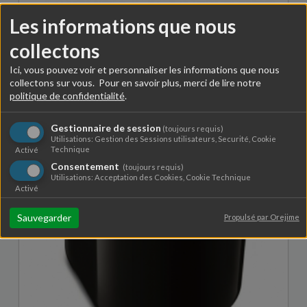
Les informations que nous
Machine à pain Easy Bread
collectons
179,99 €
Ici, vous pouvez voir et personnaliser les informations que nous
collectons sur vous. Pour en savoir plus, merci de lire notre
politique de confidentialité
.
Gestionnaire de session
(toujours requis)
Utilisations: Gestion des Sessions utilisateurs, Securité, Cookie
Technique
Activé
Consentement
(toujours requis)
Utilisations: Acceptation des Cookies, Cookie Technique
Activé
Sauvegarder
Propulsé par Orejime